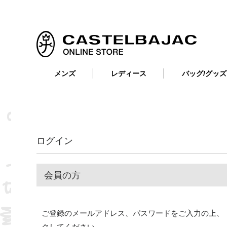
メンズ
レディース
バッグ/グッズ
小物
トップス
ショルダーバッグ
メンズウェア
トップス
ボトムス
ボディ・ウエストバッグ
レディースウェア
ボトムス
小物
セカンド・クラッチバッグ
ゴルフアイテム
ログイン
バッグ
バッグ
ビジネス・トートバッグ
リュック・ボストン・キャリー
会員の方
財布・小物
ベルト
ご登録のメールアドレス、パスワードをご入力の上、
靴