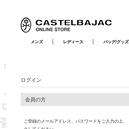
メンズ
レディース
バッグ/グッズ
小物
トップス
ショルダーバッグ
メンズウェア
トップス
ボトムス
ボディ・ウエストバッグ
レディースウェア
ボトムス
小物
セカンド・クラッチバッグ
ゴルフアイテム
ログイン
バッグ
バッグ
ビジネス・トートバッグ
リュック・ボストン・キャリー
会員の方
財布・小物
ベルト
ご登録のメールアドレス、パスワードをご入力の上、
靴