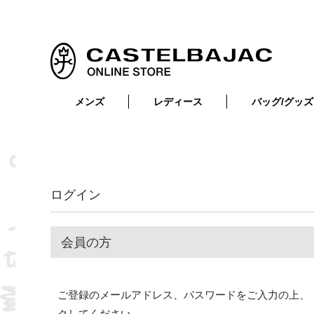
メンズ
レディース
バッグ/グッズ
小物
トップス
ショルダーバッグ
メンズウェア
トップス
ボトムス
ボディ・ウエストバッグ
レディースウェア
ボトムス
小物
セカンド・クラッチバッグ
ゴルフアイテム
ログイン
バッグ
バッグ
ビジネス・トートバッグ
リュック・ボストン・キャリー
会員の方
財布・小物
ベルト
ご登録のメールアドレス、パスワードをご入力の上、
靴