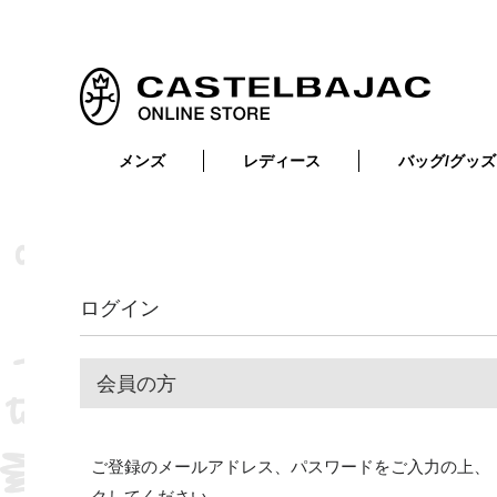
メンズ
レディース
バッグ/グッズ
小物
トップス
ショルダーバッグ
メンズウェア
トップス
ボトムス
ボディ・ウエストバッグ
レディースウェア
ボトムス
小物
セカンド・クラッチバッグ
ゴルフアイテム
ログイン
バッグ
バッグ
ビジネス・トートバッグ
リュック・ボストン・キャリー
会員の方
財布・小物
ベルト
ご登録のメールアドレス、パスワードをご入力の上、
靴