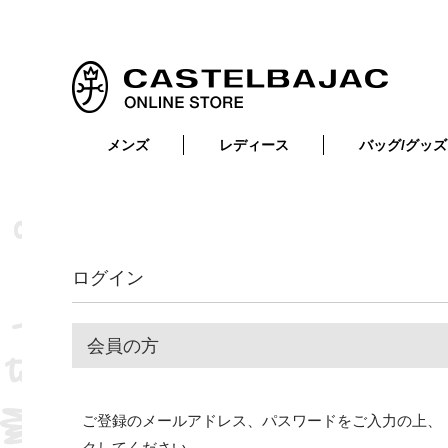
メンズ
レディース
バッグ/グッズ
小物
トップス
ショルダーバッグ
メンズウェア
トップス
ボトムス
ボディ・ウエストバッグ
レディースウェア
ボトムス
小物
セカンド・クラッチバッグ
ゴルフアイテム
ログイン
バッグ
バッグ
ビジネス・トートバッグ
リュック・ボストン・キャリー
会員の方
財布・小物
ベルト
ご登録のメールアドレス、パスワードをご入力の上、
靴