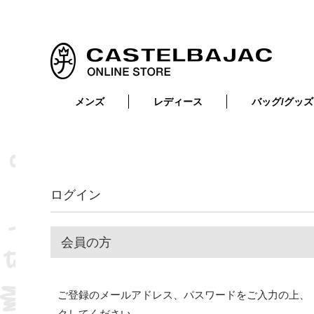
メンズ
レディース
バッグ/グッズ
小物
トップス
ショルダーバッグ
メンズウェア
トップス
ボトムス
ボディ・ウエストバッグ
レディースウェア
ボトムス
小物
セカンド・クラッチバッグ
ゴルフアイテム
ログイン
バッグ
バッグ
ビジネス・トートバッグ
リュック・ボストン・キャリー
会員の方
財布・小物
ベルト
ご登録のメールアドレス、パスワードをご入力の上、
靴