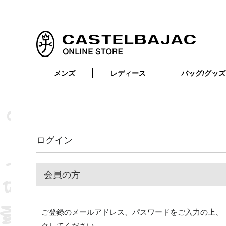
メンズ
レディース
バッグ/グッズ
小物
トップス
ショルダーバッグ
メンズウェア
トップス
ボトムス
ボディ・ウエストバッグ
レディースウェア
ボトムス
小物
セカンド・クラッチバッグ
ゴルフアイテム
ログイン
バッグ
バッグ
ビジネス・トートバッグ
リュック・ボストン・キャリー
会員の方
財布・小物
ベルト
ご登録のメールアドレス、パスワードをご入力の上、
靴