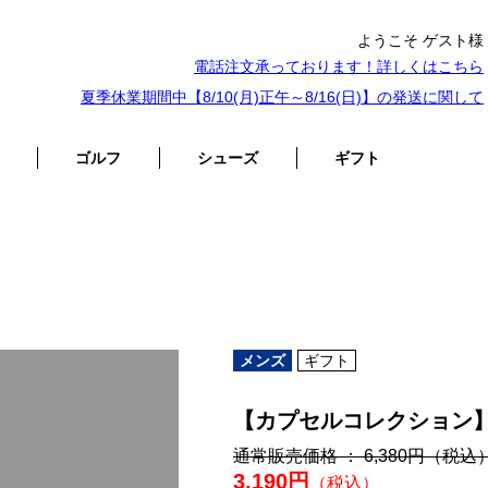
ようこそ ゲスト様
電話注文承っております！詳しくは
こちら
夏季休業期間中【8/10(月)正午～8/16(日)】の発送に関して
ゴルフ
シューズ
ギフト
メンズ
ギフト
【カプセルコレクション
通常販売価格 ： 6,380円
（税込
3,190円
（税込）