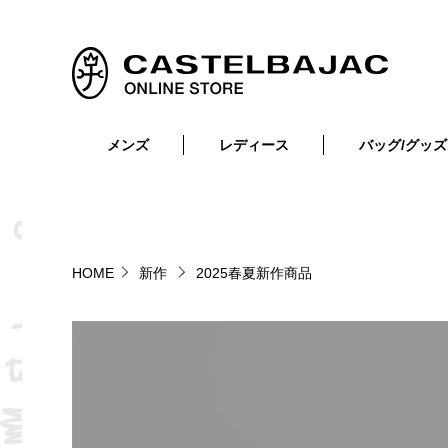
メンズ
レディース
バッグ/グッズ
小物
トップス
ショルダーバッグ
メンズウェア
トップス
ボトムス
ボディ・ウエストバッグ
レディースウェア
ボトムス
小物
セカンド・クラッチバッグ
ゴルフアイテム
HOME
新作
2025春夏新作商品
バッグ
バッグ
ビジネス・トートバッグ
リュック・ボストン・キャリー
財布・小物
ベルト
靴