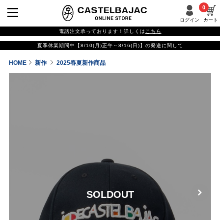
0
ログイン
カート
電話注文承っております！詳しくは
こちら
夏季休業期間中【8/10(月)正午～8/16(日)】の発送に関して
HOME
新作
2025春夏新作商品
SOLDOUT