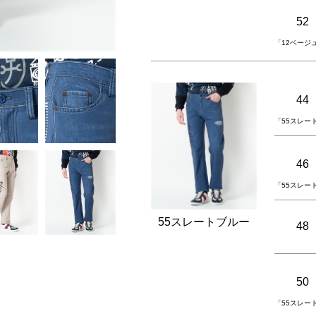
52
「12ベージ
44
「55スレー
46
「55スレー
55スレートブルー
48
50
「55スレー