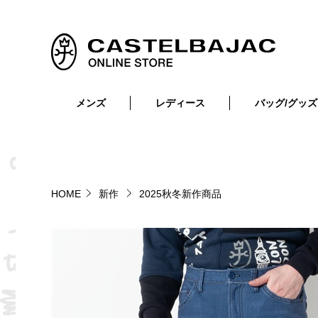
メンズ
レディース
バッグ/グッズ
小物
トップス
ショルダーバッグ
メンズウェア
トップス
ボトムス
ボディ・ウエストバッグ
レディースウェア
ボトムス
小物
セカンド・クラッチバッグ
ゴルフアイテム
HOME
新作
2025秋冬新作商品
バッグ
バッグ
ビジネス・トートバッグ
リュック・ボストン・キャリー
財布・小物
ベルト
靴