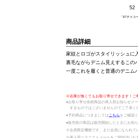
52
「97チャコ
商品詳細
家紋とロゴがスタイリッシュに
裏毛ながらデニム見えするこの
一度これを履くと普通のデニム
※在庫が無くてもお取り寄せできます！ご
●お取り寄せ依頼商品の再入荷お知らせメ
するものではございませんのでご了承く
●予約商品につきましては
こちら
をご確認
●販売前の商品は販売開始したときにお知
※会員限定機能です。まだ会員になられて
※再入荷リクエストメールをご登録頂いた