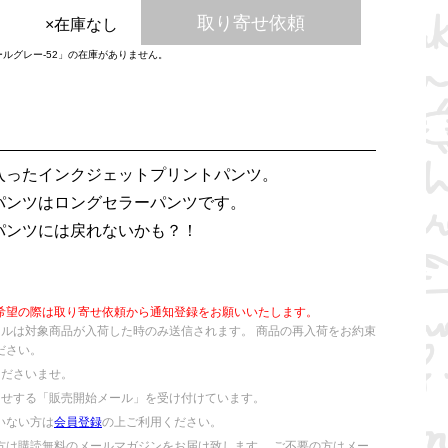
取り寄せ依頼
×在庫なし
ールグレー-52」の在庫がありません。
入ったインクジェットプリントパンツ。
パンツはロングセラーパンツです。
パンツには戻れないかも？！
希望の際は取り寄せ依頼から通知登録をお願いいたします。
ールは対象商品が入荷した時のみ送信されます。 商品の再入荷をお約束
ださい。
くださいませ。
らせする「販売開始メール」を受け付けています。
いない方は
会員登録
の上ご利用ください。
方は購読無料のメールマガジンをお届け致します。 ご不要の方はメー