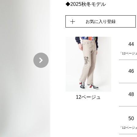
◆2025秋冬モデル
お気に入り登録
44
「12ベージ
46
48
12ベージュ
50
「12ベージ