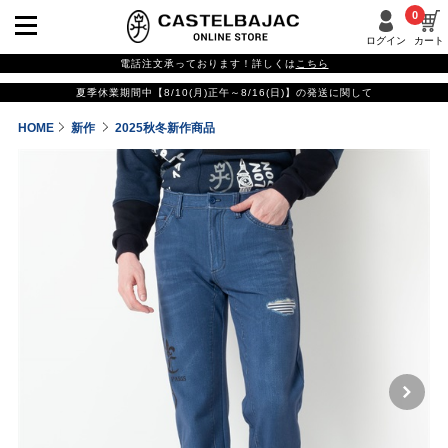
0
ログイン
カート
電話注文承っております！詳しくは
こちら
夏季休業期間中【8/10(月)正午～8/16(日)】の発送に関して
HOME
新作
2025秋冬新作商品