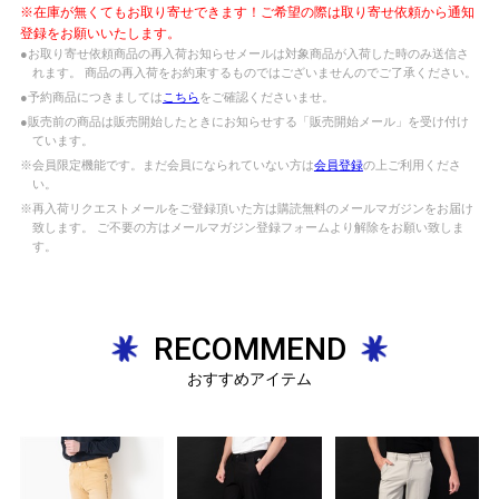
※在庫が無くてもお取り寄せできます！ご希望の際は取り寄せ依頼から通知
登録をお願いいたします。
●お取り寄せ依頼商品の再入荷お知らせメールは対象商品が入荷した時のみ送信さ
れます。 商品の再入荷をお約束するものではございませんのでご了承ください。
●予約商品につきましては
こちら
をご確認くださいませ。
●販売前の商品は販売開始したときにお知らせする「販売開始メール」を受け付け
ています。
※会員限定機能です。まだ会員になられていない方は
会員登録
の上ご利用くださ
い。
※再入荷リクエストメールをご登録頂いた方は購読無料のメールマガジンをお届け
致します。 ご不要の方はメールマガジン登録フォームより解除をお願い致しま
す。
RECOMMEND
おすすめアイテム