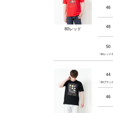
46
48
80レッド
50
「80レッド
44
「99ブラッ
46