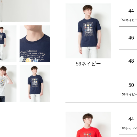
44
「59ネイビ
46
48
59ネイビー
50
「59ネイビ
44
「80レッド