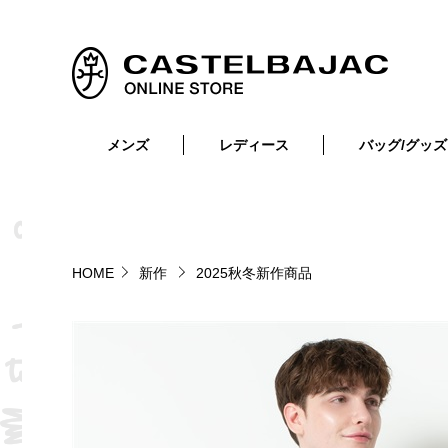
メンズ
レディース
バッグ/グッズ
小物
トップス
ショルダーバッグ
メンズウェア
トップス
ボトムス
ボディ・ウエストバッグ
レディースウェア
ボトムス
小物
セカンド・クラッチバッグ
ゴルフアイテム
HOME
新作
2025秋冬新作商品
バッグ
バッグ
ビジネス・トートバッグ
リュック・ボストン・キャリー
財布・小物
ベルト
靴