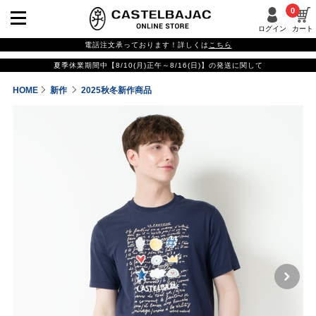
0
ログイン
カート
電話注文承っております！詳しくは
こちら
夏季休業期間中【8/10(月)正午～8/16(日)】の発送に関して
HOME
新作
2025秋冬新作商品