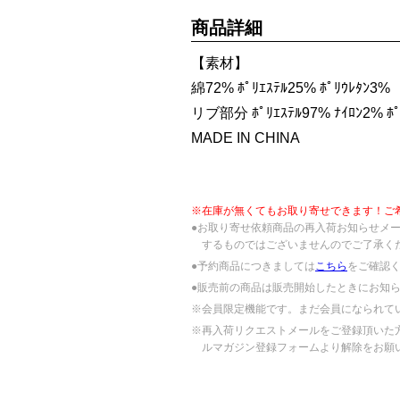
商品詳細
【素材】
綿72% ﾎﾟﾘｴｽﾃﾙ25% ﾎﾟﾘｳﾚﾀﾝ3%
リブ部分 ﾎﾟﾘｴｽﾃﾙ97% ﾅｲﾛﾝ2% ﾎﾟ
MADE IN CHINA
※在庫が無くてもお取り寄せできます！ご
●お取り寄せ依頼商品の再入荷お知らせメ
するものではございませんのでご了承く
●予約商品につきましては
こちら
をご確認
●販売前の商品は販売開始したときにお知
※会員限定機能です。まだ会員になられて
※再入荷リクエストメールをご登録頂いた
ルマガジン登録フォームより解除をお願