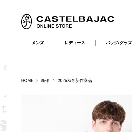
メンズ
レディース
バッグ/グッズ
小物
トップス
ショルダーバッグ
メンズウェア
トップス
ボトムス
ボディ・ウエストバッグ
レディースウェア
ボトムス
小物
セカンド・クラッチバッグ
ゴルフアイテム
HOME
新作
2025秋冬新作商品
バッグ
バッグ
ビジネス・トートバッグ
リュック・ボストン・キャリー
財布・小物
ベルト
靴