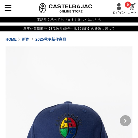
0
ログイン
カート
電話注文承っております！詳しくは
こちら
夏季休業期間中【8/10(月)正午～8/16(日)】の発送に関して
HOME
新作
2025秋冬新作商品