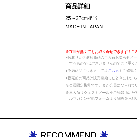
商品詳細
25～27cm相当
MADE IN JAPAN
※在庫が無くてもお取り寄せできます！ご
●お取り寄せ依頼商品の再入荷お知らせメ
するものではございませんのでご了承く
●予約商品につきましては
こちら
をご確認
●販売前の商品は販売開始したときにお知
※会員限定機能です。まだ会員になられて
※再入荷リクエストメールをご登録頂いた
ルマガジン登録フォームより解除をお願
RECOMMEND