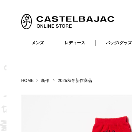
メンズ
レディース
バッグ/グッズ
小物
トップス
ショルダーバッグ
メンズウェア
トップス
ボトムス
ボディ・ウエストバッグ
レディースウェア
ボトムス
小物
セカンド・クラッチバッグ
ゴルフアイテム
HOME
新作
2025秋冬新作商品
バッグ
バッグ
ビジネス・トートバッグ
リュック・ボストン・キャリー
財布・小物
ベルト
靴