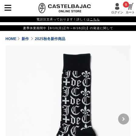
0
ログイン
カート
電話注文承っております！詳しくは
こちら
夏季休業期間中【8/10(月)正午～8/16(日)】の発送に関して
HOME
新作
2025秋冬新作商品