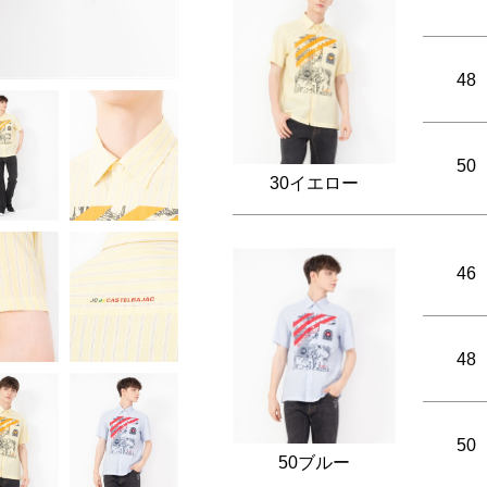
48
50
30イエロー
46
48
50
50ブルー