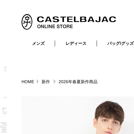
メンズ
レディース
バッグ/グッズ
小物
トップス
ショルダーバッグ
メンズウェア
トップス
ボトムス
ボディ・ウエストバッグ
レディースウェア
ボトムス
小物
セカンド・クラッチバッグ
ゴルフアイテム
HOME
新作
2026年春夏新作商品
バッグ
バッグ
ビジネス・トートバッグ
リュック・ボストン・キャリー
財布・小物
ベルト
靴