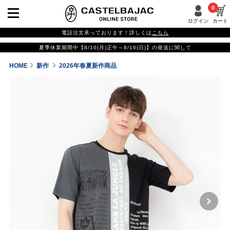
0
ログイン
カート
電話注文承っております！詳しくは
こちら
夏季休業期間中【8/10(月)正午～8/16(日)】の発送に関して
HOME
新作
2026年春夏新作商品