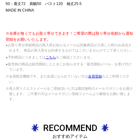
50：着丈72 肩幅50 バスト120 袖丈25.5
MADE IN CHINA
※在庫が無くてもお取り寄せできます！ご希望の際は取り寄せ依頼から通知
登録をお願いいたします。
●お取り寄せ依頼商品の再入荷お知らせメールは対象商品が入荷した時のみ送信さ
れます。 商品の再入荷をお約束するものではございませんのでご了承ください。
●予約商品につきましては
こちら
をご確認くださいませ。
●販売前の商品は販売開始したときにお知らせする「販売開始メール」を受け付け
ています。
※会員限定機能です。まだ会員になられていない方は
会員登録
の上ご利用くださ
い。
※再入荷リクエストメールをご登録頂いた方は購読無料のメールマガジンをお届け
致します。 ご不要の方はメールマガジン登録フォームより解除をお願い致しま
す。
RECOMMEND
おすすめアイテム