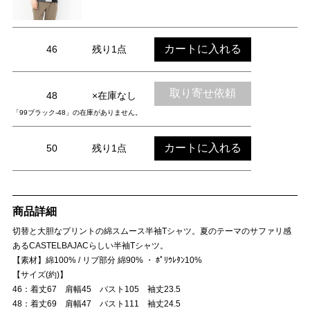
カートに入れる
46
残り1点
取り寄せ依頼
48
×在庫なし
「99ブラック-48」の在庫がありません。
カートに入れる
50
残り1点
商品詳細
切替と大胆なプリントの綿スムース半袖Tシャツ。夏のテーマのサファリ感
あるCASTELBAJACらしい半袖Tシャツ。
【素材】綿100% / リブ部分 綿90% ・ ﾎﾟﾘｳﾚﾀﾝ10%
【サイズ(約)】
46：着丈67 肩幅45 バスト105 袖丈23.5
48：着丈69 肩幅47 バスト111 袖丈24.5