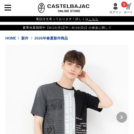
0
ログイン
カート
電話注文承っております！詳しくは
こちら
夏季休業期間中【8/10(月)正午～8/16(日)】の発送に関して
HOME
新作
2026年春夏新作商品