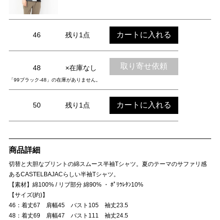
カートに入れる
46
残り1点
取り寄せ依頼
48
×在庫なし
「99ブラック-48」の在庫がありません。
カートに入れる
50
残り1点
商品詳細
切替と大胆なプリントの綿スムース半袖Tシャツ。夏のテーマのサファリ感
あるCASTELBAJACらしい半袖Tシャツ。
【素材】綿100% / リブ部分 綿90% ・ ﾎﾟﾘｳﾚﾀﾝ10%
【サイズ(約)】
46：着丈67 肩幅45 バスト105 袖丈23.5
48：着丈69 肩幅47 バスト111 袖丈24.5