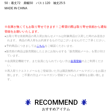
50：着丈72 肩幅50 バスト120 袖丈25.5
MADE IN CHINA
※在庫が無くてもお取り寄せできます！ご希望の際は取り寄せ依頼から通知
登録をお願いいたします。
●お取り寄せ依頼商品の再入荷お知らせメールは対象商品が入荷した時のみ送信さ
れます。 商品の再入荷をお約束するものではございませんのでご了承ください。
●予約商品につきましては
こちら
をご確認くださいませ。
●販売前の商品は販売開始したときにお知らせする「販売開始メール」を受け付け
ています。
※会員限定機能です。まだ会員になられていない方は
会員登録
の上ご利用くださ
い。
※再入荷リクエストメールをご登録頂いた方は購読無料のメールマガジンをお届け
致します。 ご不要の方はメールマガジン登録フォームより解除をお願い致しま
す。
RECOMMEND
おすすめアイテム