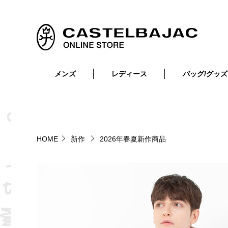
メンズ
レディース
バッグ/グッズ
小物
トップス
ショルダーバッグ
メンズウェア
トップス
ボトムス
ボディ・ウエストバッグ
レディースウェア
ボトムス
小物
セカンド・クラッチバッグ
ゴルフアイテム
HOME
新作
2026年春夏新作商品
バッグ
バッグ
ビジネス・トートバッグ
リュック・ボストン・キャリー
財布・小物
ベルト
靴