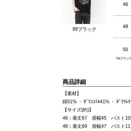
46
48
99ブラック
50
「99ブラッ
商品詳細
【素材】
綿51% ・ ﾎﾟﾘｴｽﾃﾙ41% ・ ﾎﾟﾘｳﾚ
【サイズ(約)】
46：着丈67 肩幅45 バスト105
48：着丈69 肩幅47 バスト111