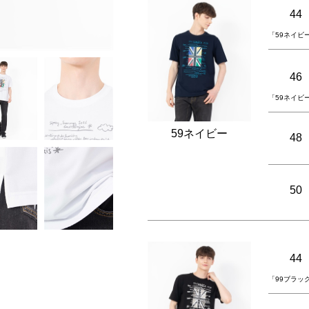
44
「59ネイビ
46
「59ネイビ
59ネイビー
48
50
44
「99ブラッ