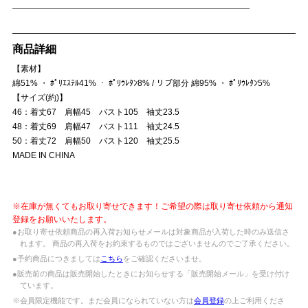
商品詳細
【素材】
綿51% ・ ﾎﾟﾘｴｽﾃﾙ41% ・ ﾎﾟﾘｳﾚﾀﾝ8% / リブ部分 綿95% ・ ﾎﾟﾘｳﾚﾀﾝ5%
【サイズ(約)】
46：着丈67 肩幅45 バスト105 袖丈23.5
48：着丈69 肩幅47 バスト111 袖丈24.5
50：着丈72 肩幅50 バスト120 袖丈25.5
MADE IN CHINA
※在庫が無くてもお取り寄せできます！ご希望の際は取り寄せ依頼から通知
登録をお願いいたします。
●お取り寄せ依頼商品の再入荷お知らせメールは対象商品が入荷した時のみ送信さ
れます。 商品の再入荷をお約束するものではございませんのでご了承ください。
●予約商品につきましては
こちら
をご確認くださいませ。
●販売前の商品は販売開始したときにお知らせする「販売開始メール」を受け付け
ています。
※会員限定機能です。まだ会員になられていない方は
会員登録
の上ご利用くださ