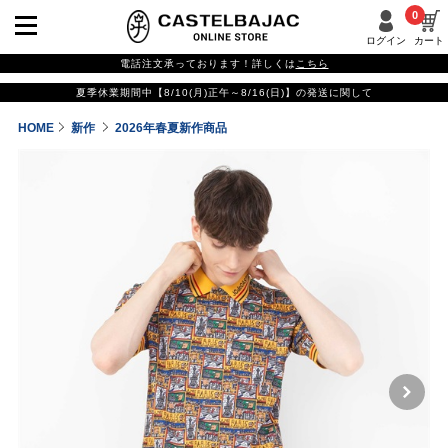
0
ログイン
カート
電話注文承っております！詳しくは
こちら
夏季休業期間中【8/10(月)正午～8/16(日)】の発送に関して
HOME
新作
2026年春夏新作商品