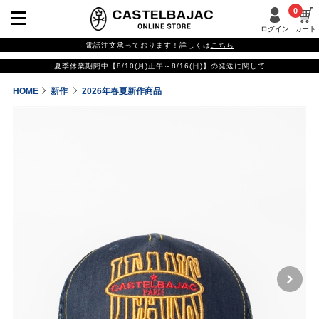
0
ログイン
カート
電話注文承っております！詳しくは
こちら
夏季休業期間中【8/10(月)正午～8/16(日)】の発送に関して
HOME
新作
2026年春夏新作商品