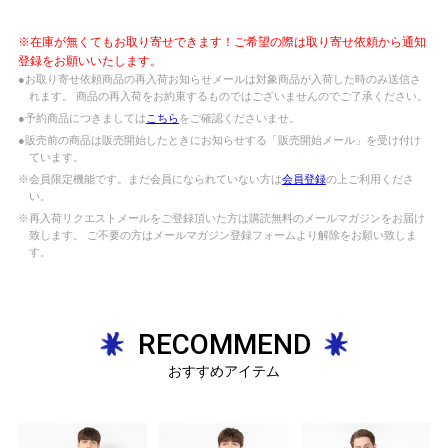
※在庫が無くてもお取り寄せできます！ご希望の際は取り寄せ依頼から通知
登録をお願いいたします。
●お取り寄せ依頼商品の再入荷お知らせメールは対象商品が入荷した時のみ送信さ
れます。 商品の再入荷をお約束するものではございませんのでご了承ください。
●予約商品につきましては
こちら
をご確認くださいませ。
●販売前の商品は販売開始したときにお知らせする「販売開始メール」を受け付け
ています。
※会員限定機能です。まだ会員になられていない方は
会員登録
の上ご利用くださ
い。
※再入荷リクエストメールをご登録頂いた方は購読無料のメールマガジンをお届け
致します。 ご不要の方はメールマガジン登録フォームより解除をお願い致しま
す。
RECOMMEND
おすすめアイテム