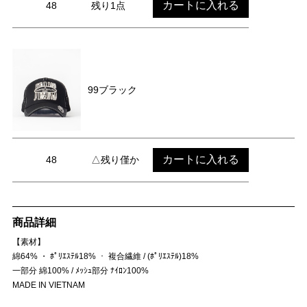
カートに入れる
48
残り1点
99ブラック
カートに入れる
48
△残り僅か
商品詳細
【素材】
綿64% ・ ﾎﾟﾘｴｽﾃﾙ18% ・ 複合繊維 / (ﾎﾟﾘｴｽﾃﾙ)18%
一部分 綿100% / ﾒｯｼｭ部分 ﾅｲﾛﾝ100%
MADE IN VIETNAM