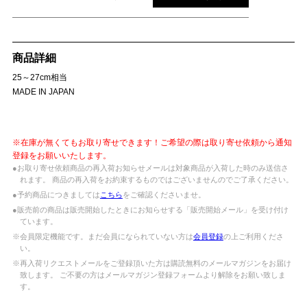
商品詳細
25～27cm相当
MADE IN JAPAN
※在庫が無くてもお取り寄せできます！ご希望の際は取り寄せ依頼から通知
登録をお願いいたします。
●お取り寄せ依頼商品の再入荷お知らせメールは対象商品が入荷した時のみ送信さ
れます。 商品の再入荷をお約束するものではございませんのでご了承ください。
●予約商品につきましては
こちら
をご確認くださいませ。
●販売前の商品は販売開始したときにお知らせする「販売開始メール」を受け付け
ています。
※会員限定機能です。まだ会員になられていない方は
会員登録
の上ご利用くださ
い。
※再入荷リクエストメールをご登録頂いた方は購読無料のメールマガジンをお届け
致します。 ご不要の方はメールマガジン登録フォームより解除をお願い致しま
す。