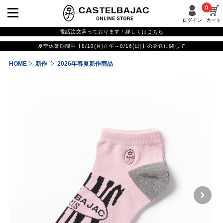
0
ログイン
カート
電話注文承っております！詳しくは
こちら
夏季休業期間中【8/10(月)正午～8/16(日)】の発送に関して
HOME
新作
2026年春夏新作商品