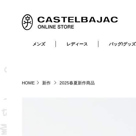
メンズ
レディース
バッグ/グッズ
小物
トップス
ショルダーバッグ
メンズウェア
トップス
ボトムス
ボディ・ウエストバッグ
レディースウェア
ボトムス
小物
セカンド・クラッチバッグ
ゴルフアイテム
HOME
新作
2025春夏新作商品
バッグ
バッグ
ビジネス・トートバッグ
リュック・ボストン・キャリー
財布・小物
ベルト
靴