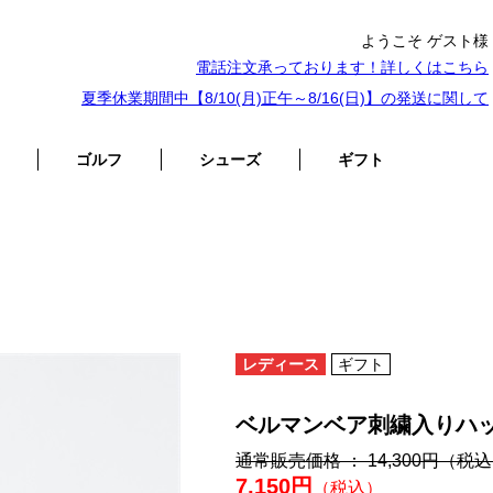
ようこそ ゲスト様
電話注文承っております！詳しくは
こちら
夏季休業期間中【8/10(月)正午～8/16(日)】の発送に関して
ゴルフ
シューズ
ギフト
レディース
ギフト
ベルマンベア刺繍入りハ
通常販売価格 ： 14,300円
（税込
7,150円
（税込）