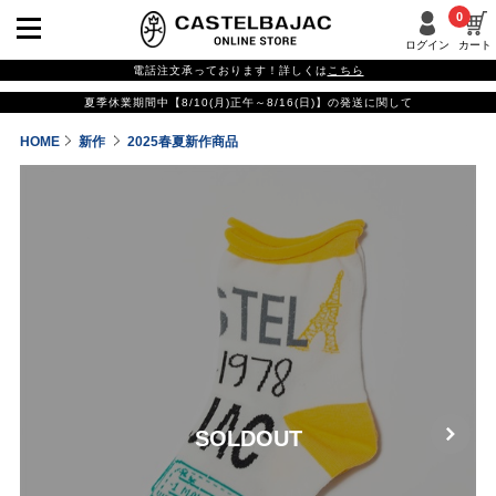
0
ログイン
カート
電話注文承っております！詳しくは
こちら
夏季休業期間中【8/10(月)正午～8/16(日)】の発送に関して
HOME
新作
2025春夏新作商品
SOLDOUT