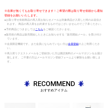
※在庫が無くてもお取り寄せできます！ご希望の際は取り寄せ依頼から通知
登録をお願いいたします。
●お取り寄せ依頼商品の再入荷お知らせメールは対象商品が入荷した時のみ送信さ
れます。 商品の再入荷をお約束するものではございませんのでご了承ください。
●予約商品につきましては
こちら
をご確認くださいませ。
●販売前の商品は販売開始したときにお知らせする「販売開始メール」を受け付け
ています。
※会員限定機能です。まだ会員になられていない方は
会員登録
の上ご利用くださ
い。
※再入荷リクエストメールをご登録頂いた方は購読無料のメールマガジンをお届け
致します。 ご不要の方はメールマガジン登録フォームより解除をお願い致しま
す。
RECOMMEND
おすすめアイテム