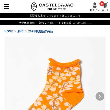
0
ログイン
カート
電話注文承っております！詳しくは
こちら
夏季休業期間中【8/10(月)正午～8/16(日)】の発送に関して
HOME
新作
2025春夏新作商品