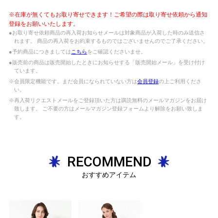
※在庫が無くてもお取り寄せできます！ご希望の際は取り寄せ依頼から通知
登録をお願いいたします。
●お取り寄せ依頼商品の再入荷お知らせメールは対象商品が入荷した時のみ送信さ
れます。 商品の再入荷をお約束するものではございませんのでご了承ください。
●予約商品につきましては
こちら
をご確認くださいませ。
●販売前の商品は販売開始したときにお知らせする「販売開始メール」を受け付け
ています。
※会員限定機能です。まだ会員になられていない方は
会員登録
の上ご利用くださ
い。
※再入荷リクエストメールをご登録頂いた方は購読無料のメールマガジンをお届け
致します。 ご不要の方はメールマガジン登録フォームより解除をお願い致しま
す。
RECOMMEND
おすすめアイテム