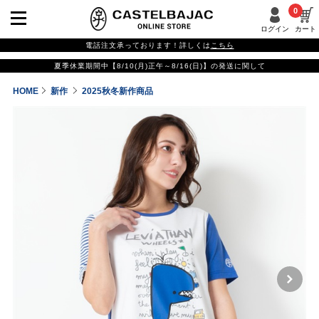
0
ログイン
カート
電話注文承っております！詳しくは
こちら
夏季休業期間中【8/10(月)正午～8/16(日)】の発送に関して
HOME
新作
2025秋冬新作商品