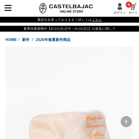
0
ログイン
カート
電話注文承っております！詳しくは
こちら
夏季休業期間中【8/10(月)正午～8/16(日)】の発送に関して
HOME
新作
2026年春夏新作商品