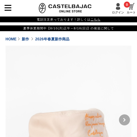
0
ログイン
カート
電話注文承っております！詳しくは
こちら
夏季休業期間中【8/10(月)正午～8/16(日)】の発送に関して
HOME
新作
2026年春夏新作商品