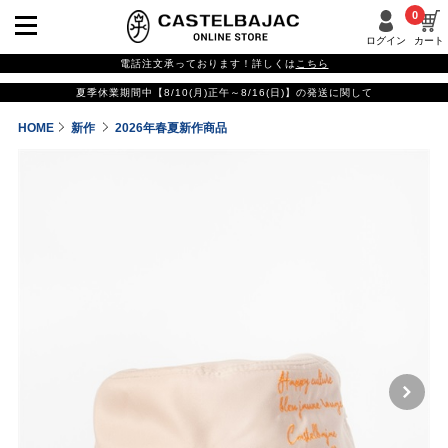
0
ログイン
カート
電話注文承っております！詳しくは
こちら
夏季休業期間中【8/10(月)正午～8/16(日)】の発送に関して
HOME
新作
2026年春夏新作商品