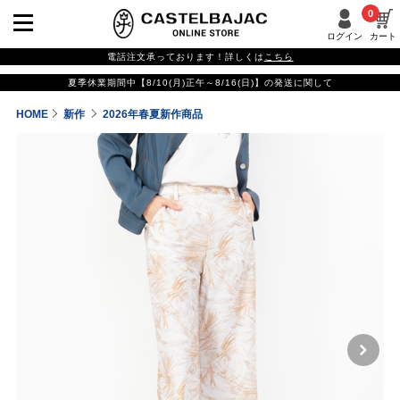
0
ログイン
カート
電話注文承っております！詳しくは
こちら
夏季休業期間中【8/10(月)正午～8/16(日)】の発送に関して
HOME
新作
2026年春夏新作商品