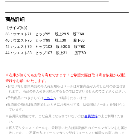
商品詳細
【サイズ(約)】
38：ウエスト71 ヒップ95 股上29.5 股下60
40：ウエスト75 ヒップ99 股上30 股下60
42：ウエスト79 ヒップ103 股上30.5 股下60
44：ウエスト83 ヒップ107 股上31 股下60
※在庫が無くてもお取り寄せできます！ご希望の際は取り寄せ依頼から通知
登録をお願いいたします。
●お取り寄せ依頼商品の再入荷お知らせメールは対象商品が入荷した時のみ送信さ
れます。 商品の再入荷をお約束するものではございませんのでご了承ください。
●予約商品につきましては
こちら
をご確認くださいませ。
●販売前の商品は販売開始したときにお知らせする「販売開始メール」を受け付け
ています。
※会員限定機能です。まだ会員になられていない方は
会員登録
の上ご利用くださ
い。
※再入荷リクエストメールをご登録頂いた方は購読無料のメールマガジンをお届け
致します。 ご不要の方はメールマガジン登録フォームより解除をお願い致しま