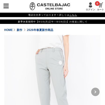
0
ログイン
カート
電話注文承っております！詳しくは
こちら
夏季休業期間中【8/10(月)正午～8/16(日)】の発送に関して
HOME
新作
2026年春夏新作商品