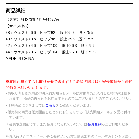
商品詳細
【素材】ﾅｲﾛﾝ73% / ﾎﾟﾘｳﾚﾀﾝ27%
【サイズ(約)】
38：ウエスト66.6 ヒップ92 股上25.3 股下75.5
40：ウエスト70.6 ヒップ96 股上25.8 股下75.5
42：ウエスト74.6 ヒップ100 股上26.3 股下75.5
44：ウエスト78.6 ヒップ104 股上26.8 股下75.5
MADE IN CHINA
※在庫が無くてもお取り寄せできます！ご希望の際は取り寄せ依頼から通知
登録をお願いいたします。
●お取り寄せ依頼商品の再入荷お知らせメールは対象商品が入荷した時のみ送信さ
れます。 商品の再入荷をお約束するものではございませんのでご了承ください。
●予約商品につきましては
こちら
をご確認くださいませ。
●販売前の商品は販売開始したときにお知らせする「販売開始メール」を受け付け
ています。
※会員限定機能です。まだ会員になられていない方は
会員登録
の上ご利用くださ
い。
※再入荷リクエストメールをご登録頂いた方は購読無料のメールマガジンをお届け