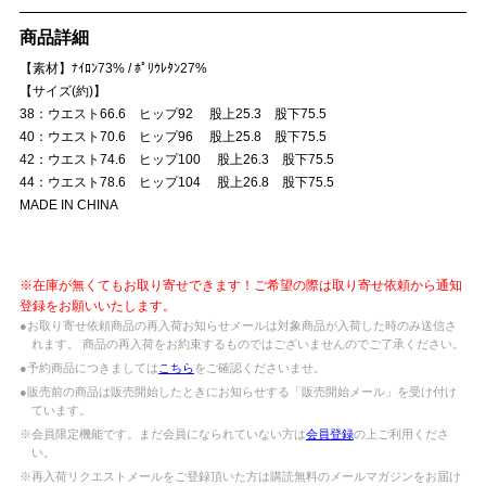
商品詳細
【素材】ﾅｲﾛﾝ73% / ﾎﾟﾘｳﾚﾀﾝ27%
【サイズ(約)】
38：ウエスト66.6 ヒップ92 股上25.3 股下75.5
40：ウエスト70.6 ヒップ96 股上25.8 股下75.5
42：ウエスト74.6 ヒップ100 股上26.3 股下75.5
44：ウエスト78.6 ヒップ104 股上26.8 股下75.5
MADE IN CHINA
※在庫が無くてもお取り寄せできます！ご希望の際は取り寄せ依頼から通知
登録をお願いいたします。
●お取り寄せ依頼商品の再入荷お知らせメールは対象商品が入荷した時のみ送信さ
れます。 商品の再入荷をお約束するものではございませんのでご了承ください。
●予約商品につきましては
こちら
をご確認くださいませ。
●販売前の商品は販売開始したときにお知らせする「販売開始メール」を受け付け
ています。
※会員限定機能です。まだ会員になられていない方は
会員登録
の上ご利用くださ
い。
※再入荷リクエストメールをご登録頂いた方は購読無料のメールマガジンをお届け