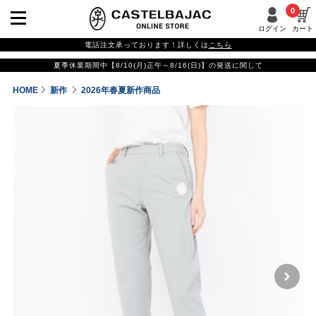
0
ログイン
カート
電話注文承っております！詳しくは
こちら
夏季休業期間中【8/10(月)正午～8/16(日)】の発送に関して
HOME
新作
2026年春夏新作商品