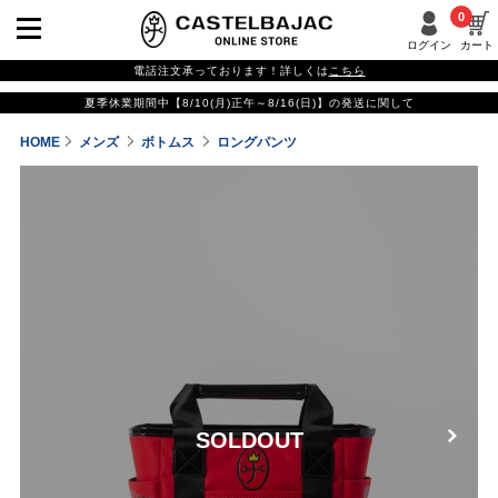
0
ログイン
カート
電話注文承っております！詳しくは
こちら
夏季休業期間中【8/10(月)正午～8/16(日)】の発送に関して
HOME
メンズ
ボトムス
ロングパンツ
SOLDOUT