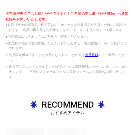
※在庫が無くてもお取り寄せできます！ご希望の際は取り寄せ依頼から通知
登録をお願いいたします。
●お取り寄せ依頼商品の再入荷お知らせメールは対象商品が入荷した時のみ送信さ
れます。 商品の再入荷をお約束するものではございませんのでご了承ください。
●予約商品につきましては
こちら
をご確認くださいませ。
●販売前の商品は販売開始したときにお知らせする「販売開始メール」を受け付け
ています。
※会員限定機能です。まだ会員になられていない方は
会員登録
の上ご利用くださ
い。
※再入荷リクエストメールをご登録頂いた方は購読無料のメールマガジンをお届け
致します。 ご不要の方はメールマガジン登録フォームより解除をお願い致しま
す。
RECOMMEND
おすすめアイテム