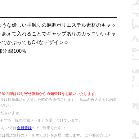
ような優しい手触りの麻調ポリエステル素材のキャッ
をあえて入れることでギャップありのカッコいいキャ
ンでかぶってもOKなデザイン☆
部分 綿100%
希望の際は取り寄せ依頼から通知登録をお願いいたします。
ールは対象商品が入荷した時のみ送信されます。 商品の再入荷をお約束
ださい。
くださいませ。
らせする「販売開始メール」を受け付けています。
いない方は
会員登録
の上ご利用ください。
方は購読無料のメールマガジンをお届け致します。 ご不要の方はメー