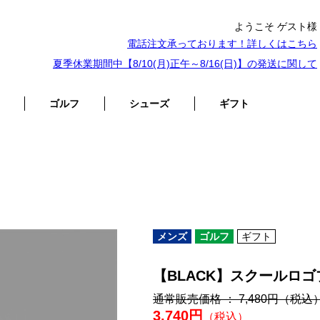
ようこそ ゲスト様
電話注文承っております！詳しくは
こちら
夏季休業期間中【8/10(月)正午～8/16(日)】の発送に関して
ゴルフ
シューズ
ギフト
メンズ
ゴルフ
ギフト
【BLACK】スクールロ
通常販売価格 ： 7,480円
（税込
3,740円
（税込）