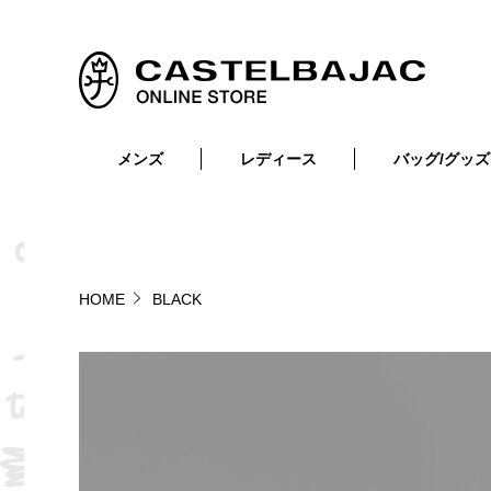
メンズ
レディース
バッグ/グッズ
小物
トップス
ショルダーバッグ
メンズウェア
トップス
ボトムス
ボディ・ウエストバッグ
レディースウェア
ボトムス
小物
セカンド・クラッチバッグ
ゴルフアイテム
HOME
BLACK
バッグ
バッグ
ビジネス・トートバッグ
リュック・ボストン・キャリー
財布・小物
ベルト
靴