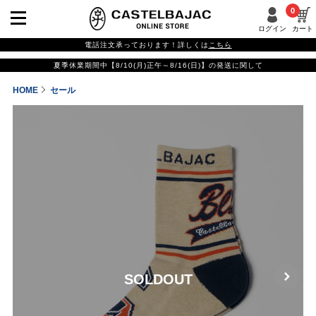
0
ログイン
カート
電話注文承っております！詳しくは
こちら
夏季休業期間中【8/10(月)正午～8/16(日)】の発送に関して
HOME
セール
SOLDOUT