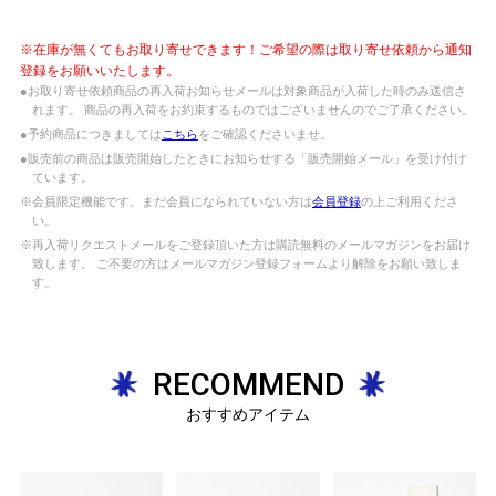
※在庫が無くてもお取り寄せできます！ご希望の際は取り寄せ依頼から通知
登録をお願いいたします。
●お取り寄せ依頼商品の再入荷お知らせメールは対象商品が入荷した時のみ送信さ
れます。 商品の再入荷をお約束するものではございませんのでご了承ください。
●予約商品につきましては
こちら
をご確認くださいませ。
●販売前の商品は販売開始したときにお知らせする「販売開始メール」を受け付け
ています。
※会員限定機能です。まだ会員になられていない方は
会員登録
の上ご利用くださ
い。
※再入荷リクエストメールをご登録頂いた方は購読無料のメールマガジンをお届け
致します。 ご不要の方はメールマガジン登録フォームより解除をお願い致しま
す。
RECOMMEND
おすすめアイテム