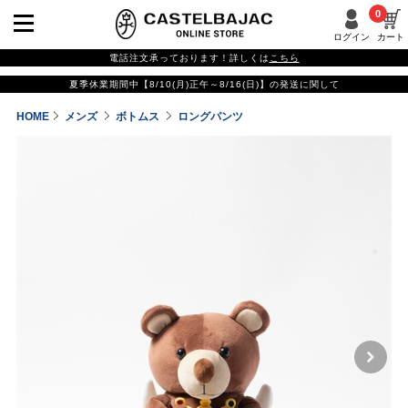
0
ログイン
カート
電話注文承っております！詳しくは
こちら
夏季休業期間中【8/10(月)正午～8/16(日)】の発送に関して
HOME
メンズ
ボトムス
ロングパンツ