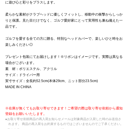
に遊び心と彩りをプラスします。
柔らかな素材がクラブヘッドに優しくフィットし、移動中の衝撃からしっか
りと保護。見た目だけでなく、ゴルフ愛好家にとって実用性も兼ね備えた一
品です。
ゴルフを愛する全ての方に贈る、特別なヘッドカバーで、楽しいひと時をお
楽しみください◎
プレゼント包装にてお届けします！※リボンはイメージです。実際は異なる
場合がございます。
素 材：ポリエステル、アクリル
サイズ：ドライバー用
実寸サイズ：全長約52.5cm(本体29cm、ニット部分23.5cm)
MADE IN CHINA
※在庫が無くてもお取り寄せできます！ご希望の際は取り寄せ依頼から通知
登録をお願いいたします。
●お取り寄せ依頼商品の再入荷お知らせメールは対象商品が入荷した時のみ送信さ
れます。 商品の再入荷をお約束するものではございませんのでご了承ください。