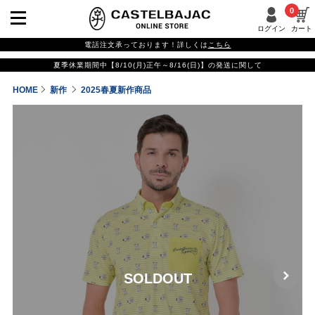
0
ログイン
カート
電話注文承っております！詳しくは
こちら
夏季休業期間中【8/10(月)正午～8/16(日)】の発送に関して
HOME
新作
2025春夏新作商品
SOLDOUT