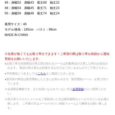
46：身幅52 肩幅43 着丈69 袖丈22
48：身幅54 肩幅45 着丈71 袖丈23
50：身幅59 肩幅48 着丈74 袖丈24
着用サイズ：46
モデル/身長：185cm バスト：98cm
MADE IN CHINA
※在庫が無くてもお取り寄せできます！ご希望の際は取り寄せ依頼から通知
登録をお願いいたします。
●お取り寄せ依頼商品の再入荷お知らせメールは対象商品が入荷した時のみ送信さ
れます。 商品の再入荷をお約束するものではございませんのでご了承ください。
●予約商品につきましては
こちら
をご確認くださいませ。
●販売前の商品は販売開始したときにお知らせする「販売開始メール」を受け付け
ています。
※会員限定機能です。まだ会員になられていない方は
会員登録
の上ご利用くださ
い。
※再入荷リクエストメールをご登録頂いた方は購読無料のメールマガジンをお届け
致します。 ご不要の方はメールマガジン登録フォームより解除をお願い致しま
す。