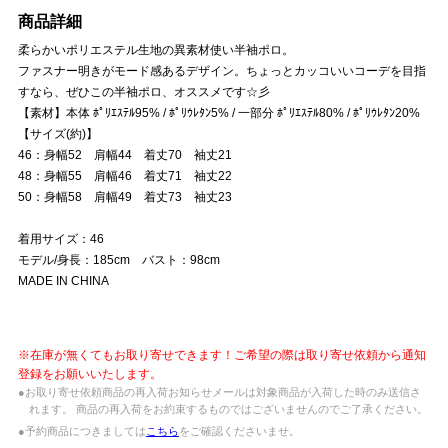
商品詳細
柔らかいポリエステル生地の異素材使い半袖ポロ。
ファスナー明きがモード感あるデザイン。ちょっとカッコいいコーデを目指
すなら、ぜひこの半袖ポロ、オススメです☆彡
【素材】本体 ﾎﾟﾘｴｽﾃﾙ95% / ﾎﾟﾘｳﾚﾀﾝ5% / 一部分 ﾎﾟﾘｴｽﾃﾙ80% / ﾎﾟﾘｳﾚﾀﾝ20%
【サイズ(約)】
46：身幅52 肩幅44 着丈70 袖丈21
48：身幅55 肩幅46 着丈71 袖丈22
50：身幅58 肩幅49 着丈73 袖丈23
着用サイズ：46
モデル/身長：185cm バスト：98cm
MADE IN CHINA
※在庫が無くてもお取り寄せできます！ご希望の際は取り寄せ依頼から通知
登録をお願いいたします。
●お取り寄せ依頼商品の再入荷お知らせメールは対象商品が入荷した時のみ送信さ
れます。 商品の再入荷をお約束するものではございませんのでご了承ください。
●予約商品につきましては
こちら
をご確認くださいませ。