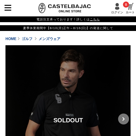
0
ログイン
カート
電話注文承っております！詳しくは
こちら
夏季休業期間中【8/10(月)正午～8/16(日)】の発送に関して
HOME
ゴルフ
メンズウェア
SOLDOUT