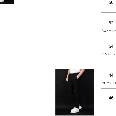
50
52
「13ペール
54
「13ペール
44
「99ブラッ
46