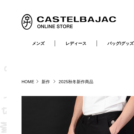
メンズ
レディース
バッグ/グッズ
小物
トップス
ショルダーバッグ
メンズウェア
トップス
ボトムス
ボディ・ウエストバッグ
レディースウェア
ボトムス
小物
セカンド・クラッチバッグ
ゴルフアイテム
HOME
新作
2025秋冬新作商品
バッグ
バッグ
ビジネス・トートバッグ
リュック・ボストン・キャリー
財布・小物
ベルト
靴