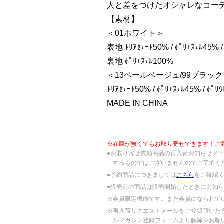
人と差をつけたオシャレなコー
【素材】
＜01ホワイト＞
表地 ﾄﾘｱｾﾃｰﾄ50% / ﾎﾟﾘｴｽﾃﾙ45% /
裏地 ﾎﾟﾘｴｽﾃﾙ100%
＜13ペールベージュ/99ブラッ
ﾄﾘｱｾﾃｰﾄ50% / ﾎﾟﾘｴｽﾃﾙ45% / ﾎﾟﾘ
MADE IN CHINA
※在庫が無くてもお取り寄せできます！ご
●お取り寄せ依頼商品の再入荷お知らせメ
するものではございませんのでご了承く
●予約商品につきましては
こちら
をご確認
●販売前の商品は販売開始したときにお知
※会員限定機能です。まだ会員になられて
※再入荷リクエストメールをご登録頂いた
ルマガジン登録フォームより解除をお願