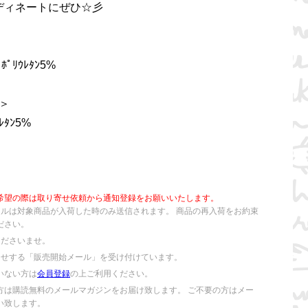
ディネートにぜひ☆彡
 ﾎﾟﾘｳﾚﾀﾝ5%
ク＞
ｳﾚﾀﾝ5%
希望の際は取り寄せ依頼から通知登録をお願いいたします。
ールは対象商品が入荷した時のみ送信されます。 商品の再入荷をお約束
ださい。
くださいませ。
らせする「販売開始メール」を受け付けています。
いない方は
会員登録
の上ご利用ください。
方は購読無料のメールマガジンをお届け致します。 ご不要の方はメー
い致します。