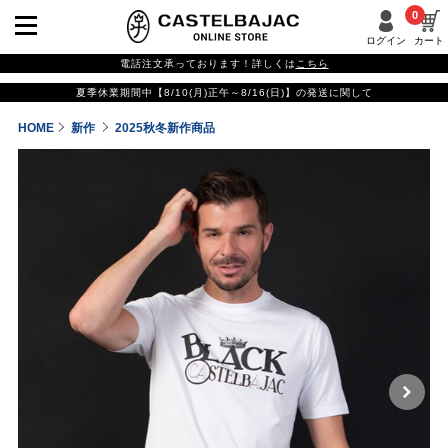
0
ログイン
カート
電話注文承っております！詳しくは
こちら
夏季休業期間中【8/10(月)正午～8/16(日)】の発送に関して
HOME
新作
2025秋冬新作商品