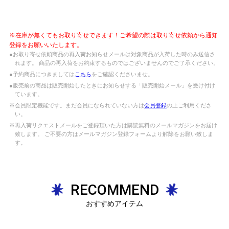
※在庫が無くてもお取り寄せできます！ご希望の際は取り寄せ依頼から通知
登録をお願いいたします。
●お取り寄せ依頼商品の再入荷お知らせメールは対象商品が入荷した時のみ送信さ
れます。 商品の再入荷をお約束するものではございませんのでご了承ください。
●予約商品につきましては
こちら
をご確認くださいませ。
●販売前の商品は販売開始したときにお知らせする「販売開始メール」を受け付け
ています。
※会員限定機能です。まだ会員になられていない方は
会員登録
の上ご利用くださ
い。
※再入荷リクエストメールをご登録頂いた方は購読無料のメールマガジンをお届け
致します。 ご不要の方はメールマガジン登録フォームより解除をお願い致しま
す。
RECOMMEND
おすすめアイテム