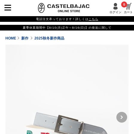
0
ログイン
カート
電話注文承っております！詳しくは
こちら
夏季休業期間中【8/10(月)正午～8/16(日)】の発送に関して
HOME
新作
2025秋冬新作商品