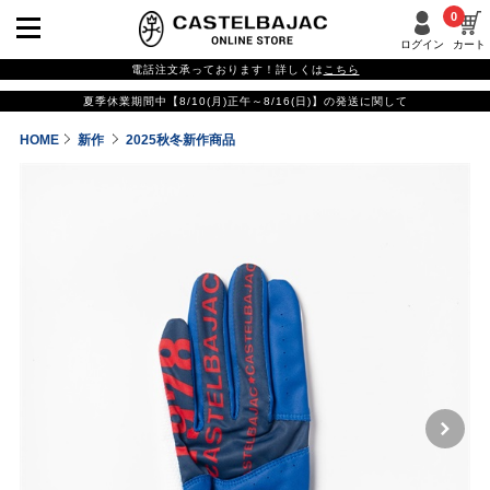
0
ログイン
カート
電話注文承っております！詳しくは
こちら
夏季休業期間中【8/10(月)正午～8/16(日)】の発送に関して
HOME
新作
2025秋冬新作商品