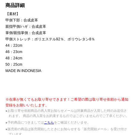
商品詳細
【素材】
甲側下部：合成皮革
親指甲側/ハギ：合成皮革
掌側/親指掌側：合成皮革
甲側ストレッチ：ポリエステル92％、ポリウレタン8％
44：22cm
46：23cm
48：24cm
50：25cm
MADE IN INDONESIA
※在庫が無くてもお取り寄せできます！ご希望の際は取り寄せ依頼から通知
登録をお願いいたします。
●お取り寄せ依頼商品の再入荷お知らせメールは対象商品が入荷した時のみ送信さ
れます。 商品の再入荷をお約束するものではございませんのでご了承ください。
●予約商品につきましては
こちら
をご確認くださいませ。
●販売前の商品は販売開始したときにお知らせする「販売開始メール」を受け付け
ています。