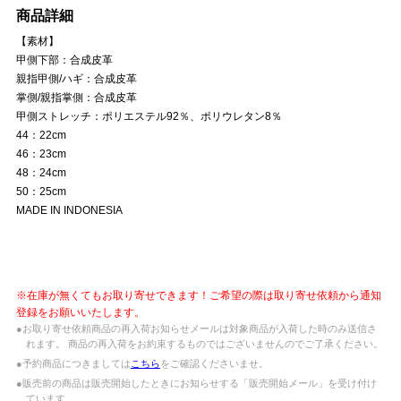
商品詳細
【素材】
甲側下部：合成皮革
親指甲側/ハギ：合成皮革
掌側/親指掌側：合成皮革
甲側ストレッチ：ポリエステル92％、ポリウレタン8％
44：22cm
46：23cm
48：24cm
50：25cm
MADE IN INDONESIA
※在庫が無くてもお取り寄せできます！ご希望の際は取り寄せ依頼から通知
登録をお願いいたします。
●お取り寄せ依頼商品の再入荷お知らせメールは対象商品が入荷した時のみ送信さ
れます。 商品の再入荷をお約束するものではございませんのでご了承ください。
●予約商品につきましては
こちら
をご確認くださいませ。
●販売前の商品は販売開始したときにお知らせする「販売開始メール」を受け付け
ています。