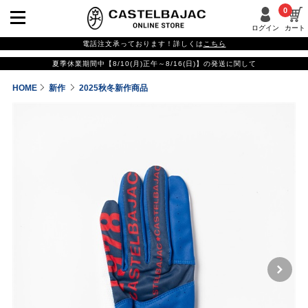
0
ログイン
カート
電話注文承っております！詳しくは
こちら
夏季休業期間中【8/10(月)正午～8/16(日)】の発送に関して
HOME
新作
2025秋冬新作商品