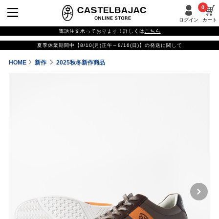
0
ログイン
カート
電話注文承っております！詳しくは
こちら
夏季休業期間中【8/10(月)正午～8/16(日)】の発送に関して
HOME
新作
2025秋冬新作商品