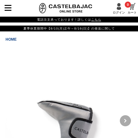
0
ログイン
カート
電話注文承っております！詳しくは
こちら
夏季休業期間中【8/10(月)正午～8/16(日)】の発送に関して
HOME