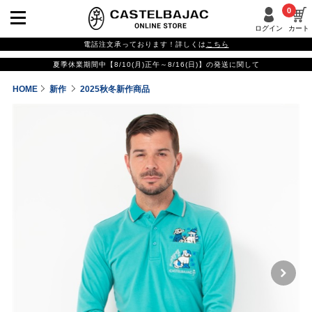
0
ログイン
カート
電話注文承っております！詳しくは
こちら
夏季休業期間中【8/10(月)正午～8/16(日)】の発送に関して
HOME
新作
2025秋冬新作商品