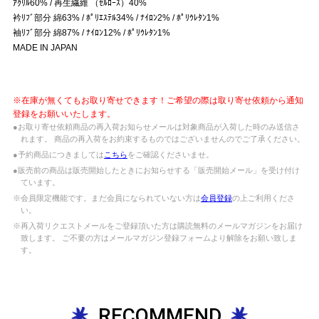
ｱｸﾘﾙ60% / 再生繊維 （ｾﾙﾛｰｽ）40%
衿ﾘﾌﾞ部分 綿63% / ﾎﾟﾘｴｽﾃﾙ34% / ﾅｲﾛﾝ2% / ﾎﾟﾘｳﾚﾀﾝ1%
袖ﾘﾌﾞ部分 綿87% / ﾅｲﾛﾝ12% / ﾎﾟﾘｳﾚﾀﾝ1%
MADE IN JAPAN
※在庫が無くてもお取り寄せできます！ご希望の際は取り寄せ依頼から通知
登録をお願いいたします。
●お取り寄せ依頼商品の再入荷お知らせメールは対象商品が入荷した時のみ送信さ
れます。 商品の再入荷をお約束するものではございませんのでご了承ください。
●予約商品につきましては
こちら
をご確認くださいませ。
●販売前の商品は販売開始したときにお知らせする「販売開始メール」を受け付け
ています。
※会員限定機能です。まだ会員になられていない方は
会員登録
の上ご利用くださ
い。
※再入荷リクエストメールをご登録頂いた方は購読無料のメールマガジンをお届け
致します。 ご不要の方はメールマガジン登録フォームより解除をお願い致しま
す。
RECOMMEND