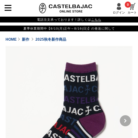
0
ログイン
カート
電話注文承っております！詳しくは
こちら
夏季休業期間中【8/10(月)正午～8/16(日)】の発送に関して
HOME
新作
2025秋冬新作商品